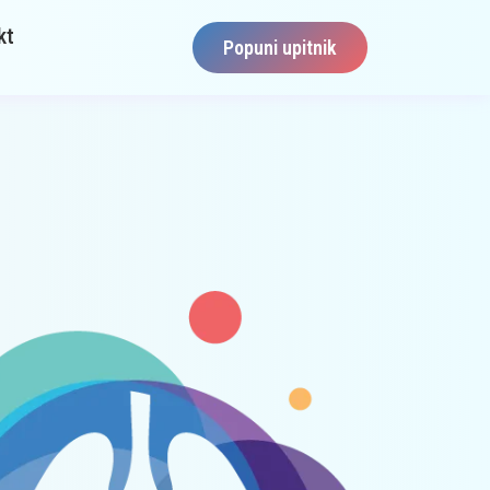
kt
Popuni upitnik