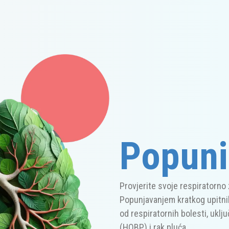
Popuni
Provjerite svoje respiratorno 
Popunjavanjem kratkog upitnik
od respiratornih bolesti, uklj
(HOBP) i rak pluća.