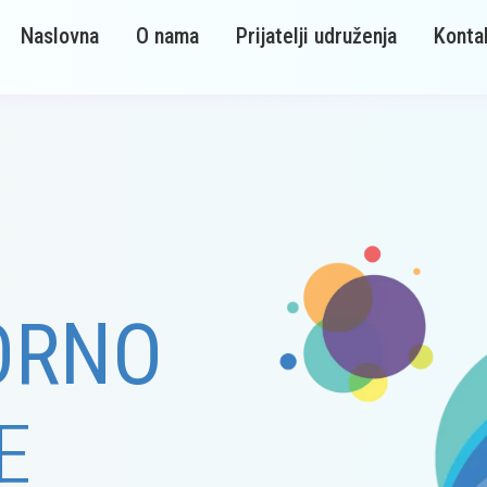
Naslovna
O nama
Prijatelji udruženja
Konta
ORNO
E