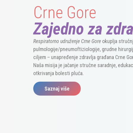
Crne Gore
Zajedno za zdra
Respiratorno udruženje Crne Gore
okuplja stru
č
n
pulmologije/pneumoftiziologije, grudne hirurgi
ciljem – unapređenje zdravlja građana Crne Go
Na
š
a misija je ja
č
anje stru
č
ne saradnje, edukaci
otkrivanja bolesti plu
ć
a.
Saznaj više