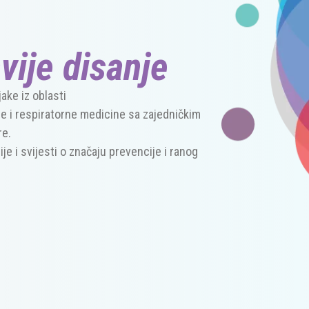
vije disanje
jake iz oblasti
je i respiratorne medicine sa zajedničkim
re
.
je i svijesti o zna
č
aju prevencije i ranog