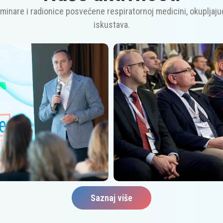
nare i radionice posvećene respiratornoj medicini, okupljajući 
iskustava.
Saznaj više